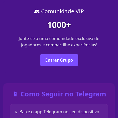
👥 Comunidade VIP
1000+
Junte-se a uma comunidade exclusiva de
jogadores e compartilhe experiências!
Entrar Grupo
📱 Como Seguir no Telegram
📱 Baixe o app Telegram no seu dispositivo