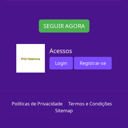
SEGUIR AGORA
Acessos
Login
Registrar-se
Políticas de Privacidade
Termos e Condições
Sitemap