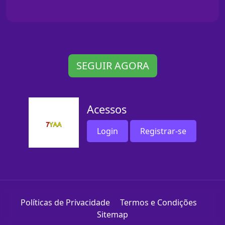
SEGUIR AGORA
Acessos
Login
Registrar-se
Políticas de Privacidade
Termos e Condições
Sitemap