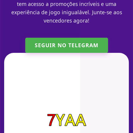
tem acesso a promoções incríveis e uma
experiência de jogo inigualável. Junte-se aos
vencedores agora!
SEGUIR NO TELEGRAM