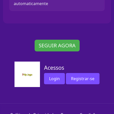
automaticamente
SEGUIR AGORA
Acessos
Login
Registrar-se