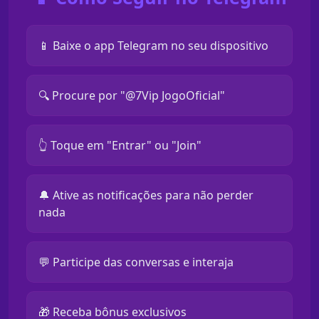
📱 Baixe o app Telegram no seu dispositivo
🔍 Procure por "@7Vip JogoOficial"
👆 Toque em "Entrar" ou "Join"
🔔 Ative as notificações para não perder
nada
💬 Participe das conversas e interaja
🎁 Receba bônus exclusivos