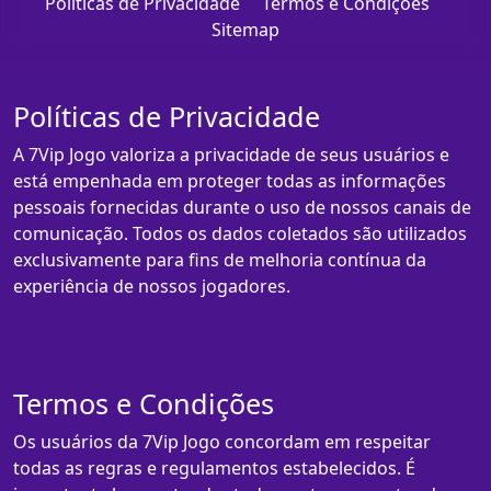
Políticas de Privacidade
Termos e Condições
Sitemap
Políticas de Privacidade
A 7Vip Jogo valoriza a privacidade de seus usuários e
está empenhada em proteger todas as informações
pessoais fornecidas durante o uso de nossos canais de
comunicação. Todos os dados coletados são utilizados
exclusivamente para fins de melhoria contínua da
experiência de nossos jogadores.
Termos e Condições
Os usuários da 7Vip Jogo concordam em respeitar
todas as regras e regulamentos estabelecidos. É