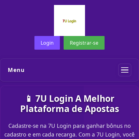
Login
Registrar-se
Menu
📱 7U Login A Melhor
Plataforma de Apostas
Cadastre-se na 7U Login para ganhar bônus no
cadastro e em cada recarga. Com a 7U Login, você