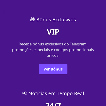
🎁 Bônus Exclusivos
VIP
Receba bônus exclusivos do Telegram,
promoções especiais e códigos promocionais
únicos!
Ver Bônus
📢 Notícias em Tempo Real
24/7