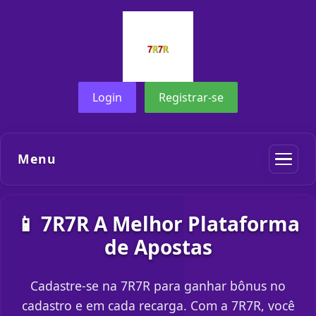
Login
Registrar-se
Menu
📱 7R7R A Melhor Plataforma
de Apostas
Cadastre-se na 7R7R para ganhar bônus no
cadastro e em cada recarga. Com a 7R7R, você