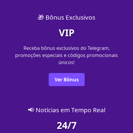
🎁 Bônus Exclusivos
VIP
Receba bônus exclusivos do Telegram,
promoções especiais e códigos promocionais
únicos!
Ver Bônus
📢 Notícias em Tempo Real
24/7