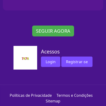
SEGUIR AGORA
Acessos
Login
Registrar-se
Políticas de Privacidade
Termos e Condições
Sitemap