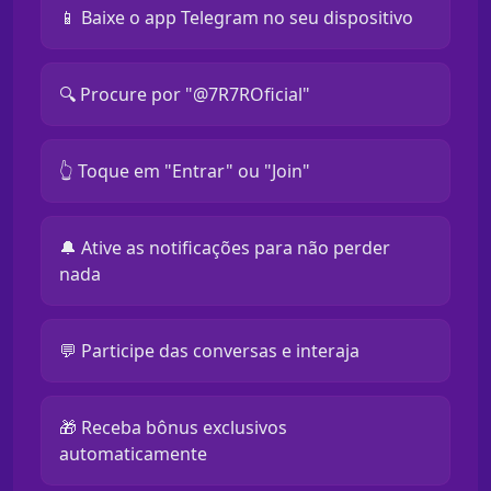
📱 Baixe o app Telegram no seu dispositivo
🔍 Procure por "@7R7ROficial"
👆 Toque em "Entrar" ou "Join"
🔔 Ative as notificações para não perder
nada
💬 Participe das conversas e interaja
🎁 Receba bônus exclusivos
automaticamente