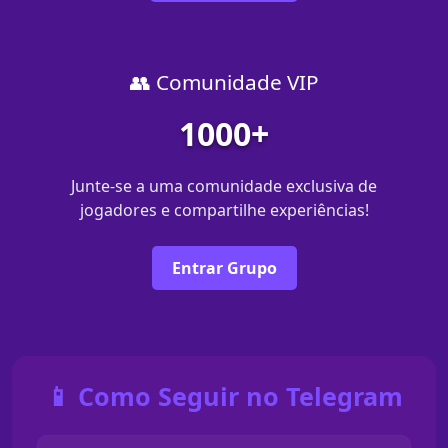
👥 Comunidade VIP
1000+
Junte-se a uma comunidade exclusiva de
jogadores e compartilhe experiências!
Entrar Grupo
📱 Como Seguir no Telegram