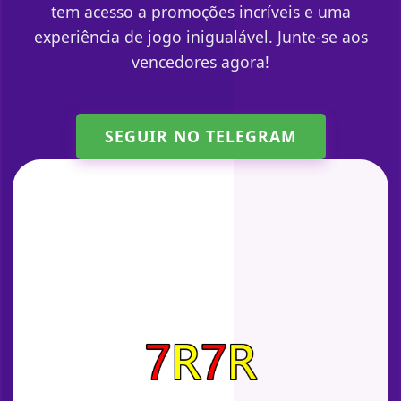
tem acesso a promoções incríveis e uma
experiência de jogo inigualável. Junte-se aos
vencedores agora!
SEGUIR NO TELEGRAM