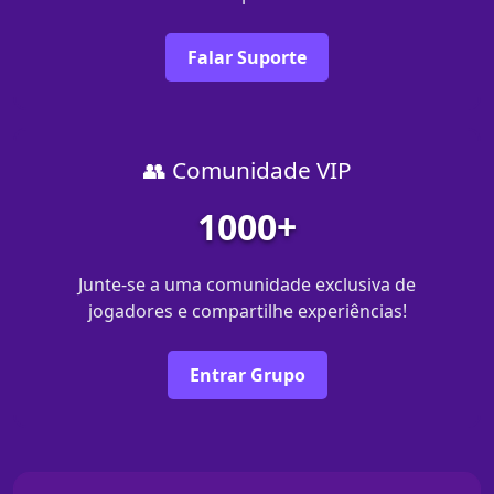
Falar Suporte
👥 Comunidade VIP
1000+
Junte-se a uma comunidade exclusiva de
jogadores e compartilhe experiências!
Entrar Grupo