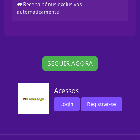
🎁 Receba bônus exclusivos
automaticamente
SEGUIR AGORA
Acessos
Login
Registrar-se