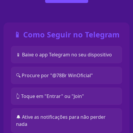
📱 Como Seguir no Telegram
📱 Baixe o app Telegram no seu dispositivo
🔍 Procure por "@78Br WinOficial"
👆 Toque em "Entrar" ou "Join"
🔔 Ative as notificações para não perder
nada