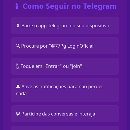
📱 Como Seguir no Telegram
📱 Baixe o app Telegram no seu dispositivo
🔍 Procure por "@77Pg LoginOficial"
👆 Toque em "Entrar" ou "Join"
🔔 Ative as notificações para não perder
nada
💬 Participe das conversas e interaja