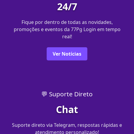
24/7
Fique por dentro de todas as novidades,
promoções e eventos da 77Pg Login em tempo
real!
Ver Notícias
💬 Suporte Direto
Chat
Suporte direto via Telegram, respostas rápidas e
atendimento personalizado!