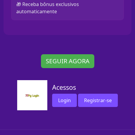
🎁 Receba bônus exclusivos
automaticamente
SEGUIR AGORA
Acessos
Login
Registrar-se