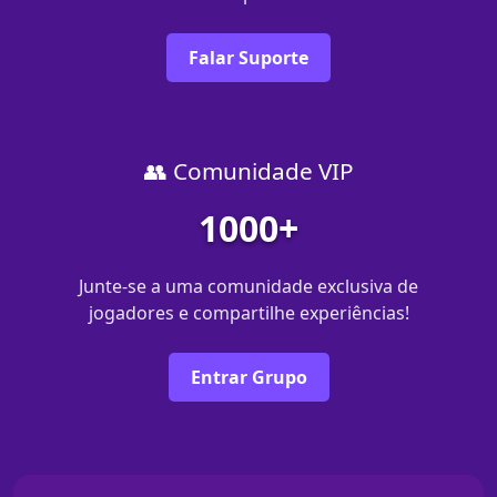
Falar Suporte
👥 Comunidade VIP
1000+
Junte-se a uma comunidade exclusiva de
jogadores e compartilhe experiências!
Entrar Grupo