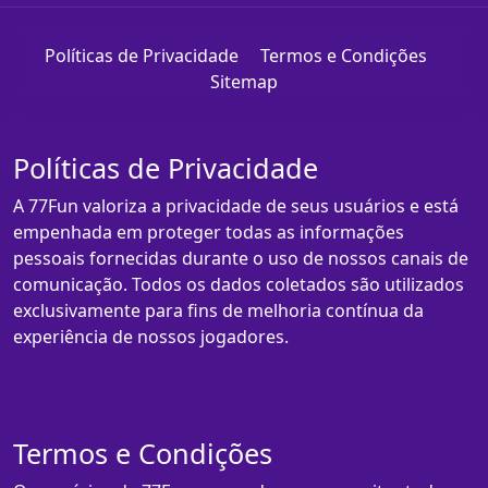
Políticas de Privacidade
Termos e Condições
Sitemap
Políticas de Privacidade
A 77Fun valoriza a privacidade de seus usuários e está
empenhada em proteger todas as informações
pessoais fornecidas durante o uso de nossos canais de
comunicação. Todos os dados coletados são utilizados
exclusivamente para fins de melhoria contínua da
experiência de nossos jogadores.
Termos e Condições