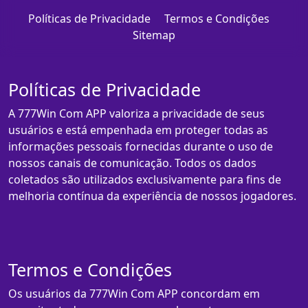
Políticas de Privacidade
Termos e Condições
Sitemap
Políticas de Privacidade
A 777Win Com APP valoriza a privacidade de seus
usuários e está empenhada em proteger todas as
informações pessoais fornecidas durante o uso de
nossos canais de comunicação. Todos os dados
coletados são utilizados exclusivamente para fins de
melhoria contínua da experiência de nossos jogadores.
Termos e Condições
Os usuários da 777Win Com APP concordam em