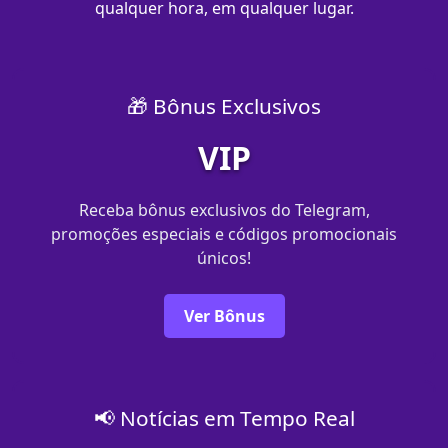
qualquer hora, em qualquer lugar.
🎁 Bônus Exclusivos
VIP
Receba bônus exclusivos do Telegram,
promoções especiais e códigos promocionais
únicos!
Ver Bônus
📢 Notícias em Tempo Real