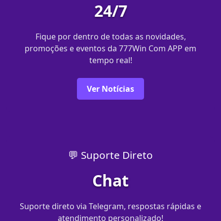
24/7
Fique por dentro de todas as novidades,
promoções e eventos da 777Win Com APP em
tempo real!
Ver Notícias
💬 Suporte Direto
Chat
Suporte direto via Telegram, respostas rápidas e
atendimento personalizado!