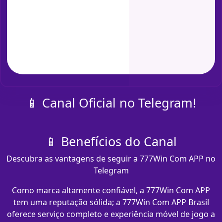
📱 Canal Oficial no Telegram!
📱 Benefícios do Canal
Descubra as vantagens de seguir a 777Win Com APP no
Telegram
Como marca altamente confiável, a 777Win Com APP
tem uma reputação sólida; a 777Win Com APP Brasil
oferece serviço completo e experiência móvel de jogo a