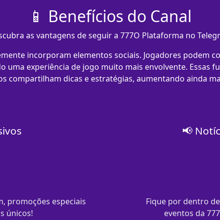
📱 Benefícios do Canal
cubra as vantagens de seguir a 777O Plataforma no Tele
ntemente incorporam elementos sociais. Jogadores podem 
ndo uma experiência de jogo muito mais envolvente. Essas 
s compartilham dicas e estratégias, aumentando ainda mai
sivos
📢 Notí
m, promoções especiais
Fique por dentro d
s únicos!
eventos da 777