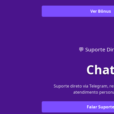
Ver Bônus
💬 Suporte Di
Cha
Suporte direto via Telegram, r
atendimento persona
Falar Suport