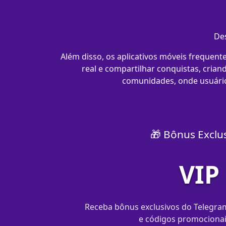
Des
Além disso, os aplicativos móveis freque
real e compartilhar conquistas, cria
comunidades, onde usuário
🎁 Bônus Exclu
VIP
Receba bônus exclusivos do Telegra
e códigos promocionai