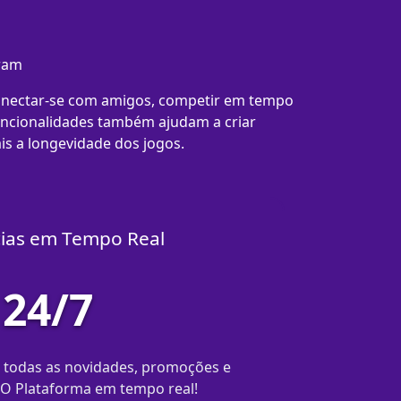
gram
conectar-se com amigos, competir em tempo
funcionalidades também ajudam a criar
s a longevidade dos jogos.
cias em Tempo Real
24/7
e todas as novidades, promoções e
O Plataforma em tempo real!