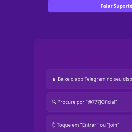
Falar Suport
📱 Baixe o app Telegram no seu disp
🔍 Procure por "@777JOficial"
👆 Toque em "Entrar" ou "Join"