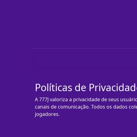
Políticas de Privacida
A 777J valoriza a privacidade de seus usuá
canais de comunicação. Todos os dados cole
jogadores.