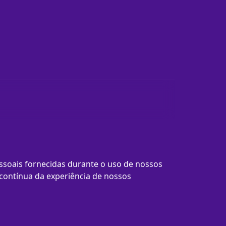
ssoais fornecidas durante o uso de nossos
 contínua da experiência de nossos