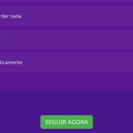
erder nada
a
aticamente
SEGUIR AGORA