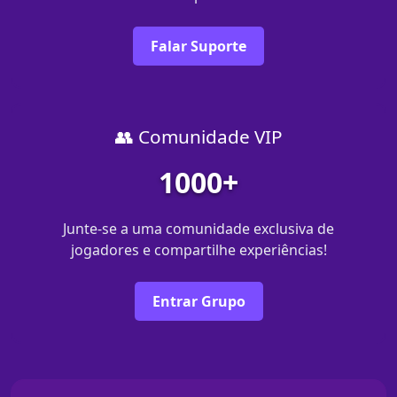
Falar Suporte
👥 Comunidade VIP
1000+
Junte-se a uma comunidade exclusiva de
jogadores e compartilhe experiências!
Entrar Grupo