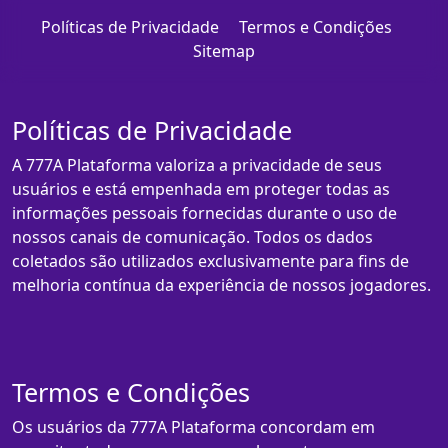
Políticas de Privacidade
Termos e Condições
Sitemap
Políticas de Privacidade
A 777A Plataforma valoriza a privacidade de seus
usuários e está empenhada em proteger todas as
informações pessoais fornecidas durante o uso de
nossos canais de comunicação. Todos os dados
coletados são utilizados exclusivamente para fins de
melhoria contínua da experiência de nossos jogadores.
Termos e Condições
Os usuários da 777A Plataforma concordam em