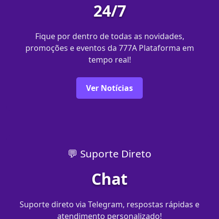
24/7
Fique por dentro de todas as novidades,
promoções e eventos da 777A Plataforma em
tempo real!
Ver Notícias
💬 Suporte Direto
Chat
Suporte direto via Telegram, respostas rápidas e
atendimento personalizado!