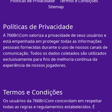
Políticas de Privacidade
Termos e Condições
Sitemap
Políticas de Privacidade
A 766Brl.Com valoriza a privacidade de seus usuários e
está empenhada em proteger todas as informações
pessoais fornecidas durante o uso de nossos canais de
comunicação. Todos os dados coletados são utilizados
exclusivamente para fins de melhoria contínua da
experiência de nossos jogadores.
Termos e Condições
Os usuários da 766Brl.Com concordam em respeitar
todas as regras e regulamentos estabelecidos. É