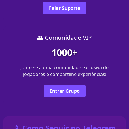
Falar Suporte
👥 Comunidade VIP
1000+
Junte-se a uma comunidade exclusiva de
jogadores e compartilhe experiências!
Entrar Grupo
📱 Como Seguir no Telegram