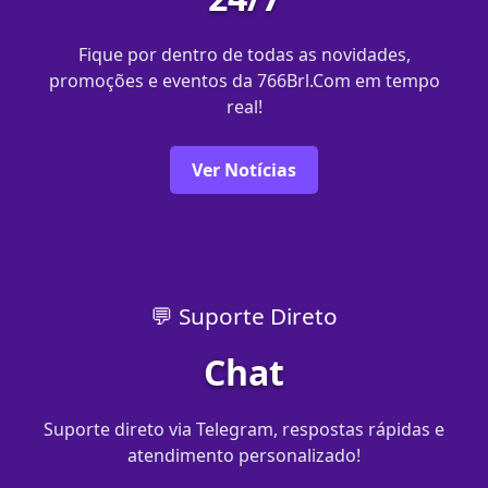
Fique por dentro de todas as novidades,
promoções e eventos da 766Brl.Com em tempo
real!
Ver Notícias
💬 Suporte Direto
Chat
Suporte direto via Telegram, respostas rápidas e
atendimento personalizado!