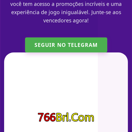
você tem acesso a promoções incríveis e uma
experiência de jogo inigualável. Junte-se aos
vencedores agora!
SEGUIR NO TELEGRAM