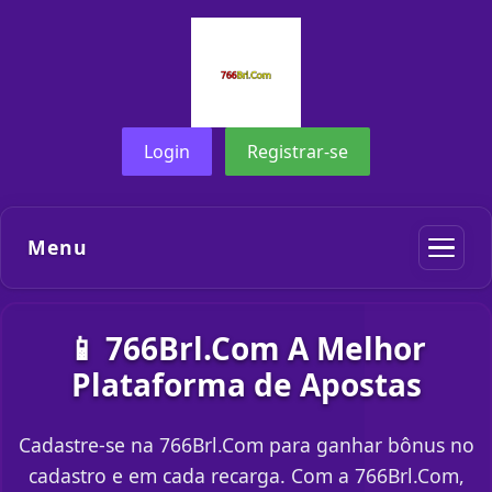
Login
Registrar-se
Menu
📱 766Brl.Com A Melhor
Plataforma de Apostas
Cadastre-se na 766Brl.Com para ganhar bônus no
cadastro e em cada recarga. Com a 766Brl.Com,