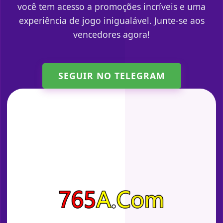
você tem acesso a promoções incríveis e uma
experiência de jogo inigualável. Junte-se aos
vencedores agora!
SEGUIR NO TELEGRAM