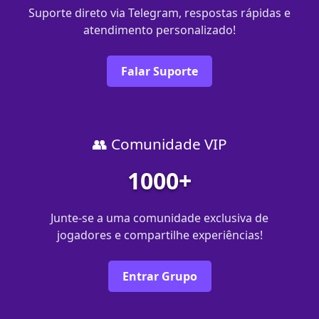
Suporte direto via Telegram, respostas rápidas e
atendimento personalizado!
Falar Suporte
👥 Comunidade VIP
1000+
Junte-se a uma comunidade exclusiva de
jogadores e compartilhe experiências!
Entrar Grupo