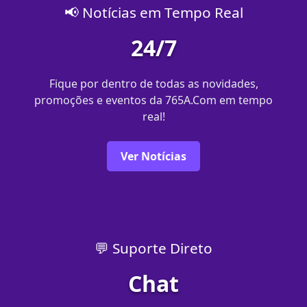
📢 Notícias em Tempo Real
24/7
Fique por dentro de todas as novidades,
promoções e eventos da 765A.Com em tempo
real!
Ver Notícias
💬 Suporte Direto
Chat