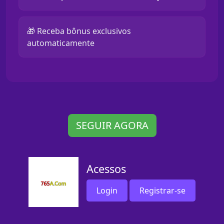
🎁 Receba bônus exclusivos
automaticamente
SEGUIR AGORA
Acessos
Login
Registrar-se