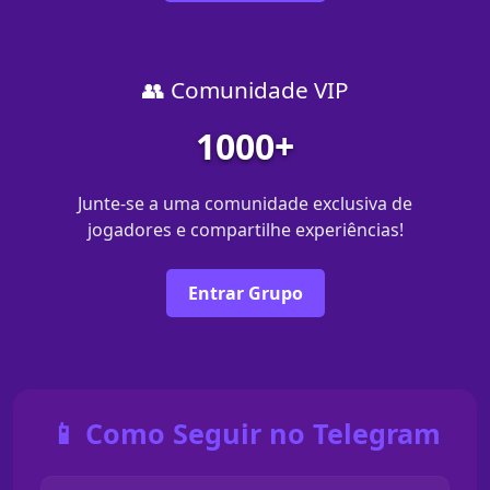
👥 Comunidade VIP
1000+
Junte-se a uma comunidade exclusiva de
jogadores e compartilhe experiências!
Entrar Grupo
📱 Como Seguir no Telegram