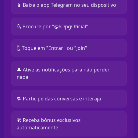
📱 Baixe o app Telegram no seu dispositivo
🔍 Procure por "@6DpgOficial"
👆 Toque em "Entrar" ou "Join"
🔔 Ative as notificações para não perder
nada
💬 Participe das conversas e interaja
🎁 Receba bônus exclusivos
automaticamente