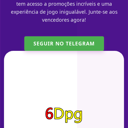
tem acesso a promoções incríveis e uma
experiência de jogo inigualável. Junte-se aos
vencedores agora!
SEGUIR NO TELEGRAM