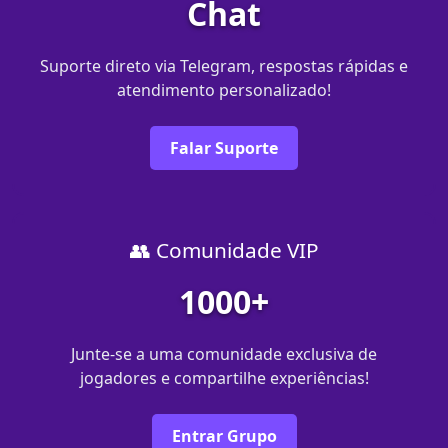
Chat
Suporte direto via Telegram, respostas rápidas e
atendimento personalizado!
Falar Suporte
👥 Comunidade VIP
1000+
Junte-se a uma comunidade exclusiva de
jogadores e compartilhe experiências!
Entrar Grupo