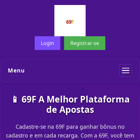
Login
Registrar-se
Menu
📱 69F A Melhor Plataforma
de Apostas
Cadastre-se na 69F para ganhar bônus no
cadastro e em cada recarga. Com a 69F, você tem