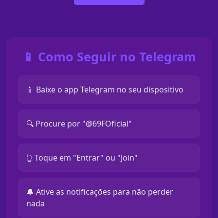
📱 Como Seguir no Telegram
📱 Baixe o app Telegram no seu dispositivo
🔍 Procure por "@69FOficial"
👆 Toque em "Entrar" ou "Join"
🔔 Ative as notificações para não perder
nada