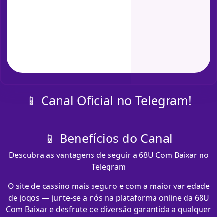
📱 Canal Oficial no Telegram!
📱 Benefícios do Canal
Descubra as vantagens de seguir a 68U Com Baixar no
Telegram
O site de cassino mais seguro e com a maior variedade
de jogos — junte-se a nós na plataforma online da 68U
Com Baixar e desfrute de diversão garantida a qualquer