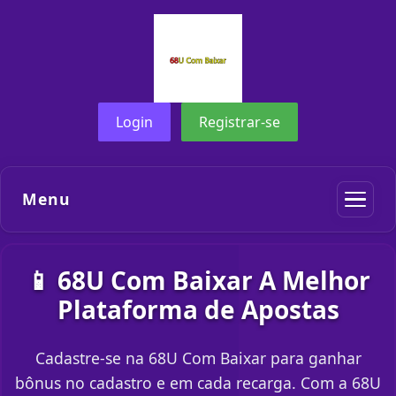
Login
Registrar-se
Menu
📱 68U Com Baixar A Melhor
Plataforma de Apostas
Cadastre-se na 68U Com Baixar para ganhar
bônus no cadastro e em cada recarga. Com a 68U