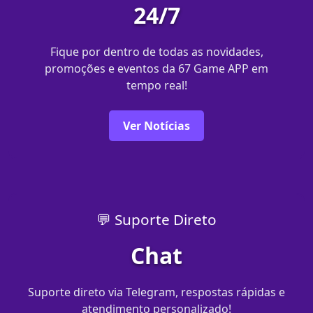
24/7
Fique por dentro de todas as novidades,
promoções e eventos da 67 Game APP em
tempo real!
Ver Notícias
💬 Suporte Direto
Chat
Suporte direto via Telegram, respostas rápidas e
atendimento personalizado!