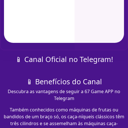
📱 Canal Oficial no Telegram!
📱 Benefícios do Canal
Descubra as vantagens de seguir a 67 Game APP no
Telegram
Também conhecidos como máquinas de frutas ou
bandidos de um braço só, os caça-níqueis clássicos têm
três cilindros e se assemelham às máquinas caça-