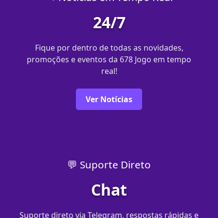
24/7
Fique por dentro de todas as novidades,
promoções e eventos da 678 Jogo em tempo
real!
Ver Notícias
💬 Suporte Direto
Chat
Suporte direto via Telegram, respostas rápidas e