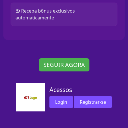
🎁 Receba bônus exclusivos
automaticamente
SEGUIR AGORA
Acessos
Login
Registrar-se