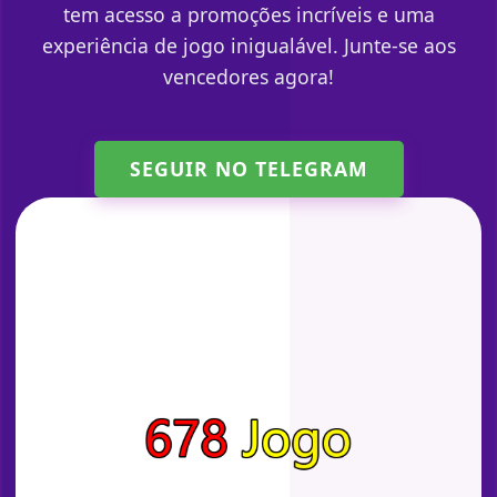
tem acesso a promoções incríveis e uma
experiência de jogo inigualável. Junte-se aos
vencedores agora!
SEGUIR NO TELEGRAM