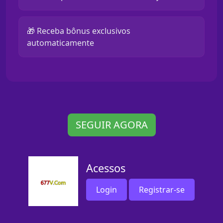
🎁 Receba bônus exclusivos
automaticamente
SEGUIR AGORA
Acessos
Login
Registrar-se