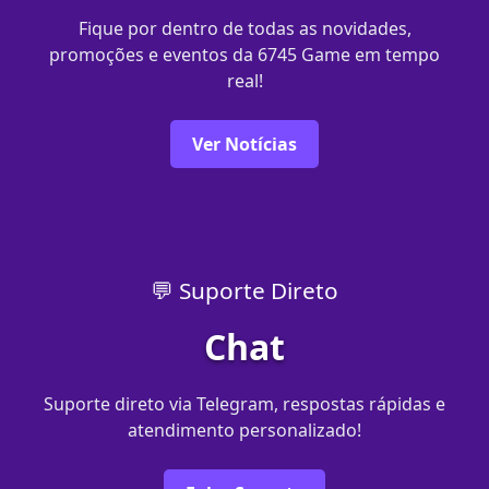
Fique por dentro de todas as novidades,
promoções e eventos da 6745 Game em tempo
real!
Ver Notícias
💬 Suporte Direto
Chat
Suporte direto via Telegram, respostas rápidas e
atendimento personalizado!