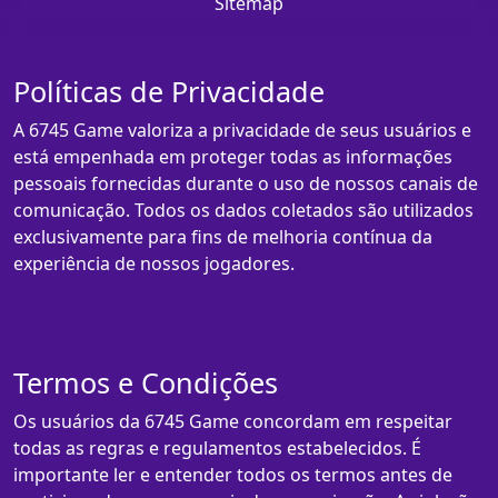
Sitemap
Políticas de Privacidade
A 6745 Game valoriza a privacidade de seus usuários e
está empenhada em proteger todas as informações
pessoais fornecidas durante o uso de nossos canais de
comunicação. Todos os dados coletados são utilizados
exclusivamente para fins de melhoria contínua da
experiência de nossos jogadores.
Termos e Condições
Os usuários da 6745 Game concordam em respeitar
todas as regras e regulamentos estabelecidos. É
importante ler e entender todos os termos antes de