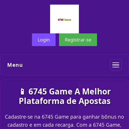
Login
Registrar-se
Menu
📱 6745 Game A Melhor
Plataforma de Apostas
Cadastre-se na 6745 Game para ganhar bônus no
cadastro e em cada recarga. Com a 6745 Game,