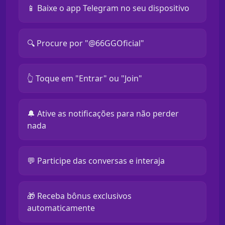
📱 Baixe o app Telegram no seu dispositivo
🔍 Procure por "@66GGOficial"
👆 Toque em "Entrar" ou "Join"
🔔 Ative as notificações para não perder
nada
💬 Participe das conversas e interaja
🎁 Receba bônus exclusivos
automaticamente