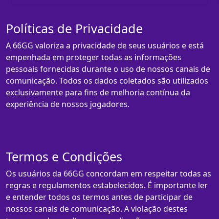
Políticas de Privacidade
A 66GG valoriza a privacidade de seus usuários e está
empenhada em proteger todas as informações
pessoais fornecidas durante o uso de nossos canais de
comunicação. Todos os dados coletados são utilizados
exclusivamente para fins de melhoria contínua da
experiência de nossos jogadores.
Termos e Condições
Os usuários da 66GG concordam em respeitar todas as
regras e regulamentos estabelecidos. É importante ler
e entender todos os termos antes de participar de
nossos canais de comunicação. A violação destes