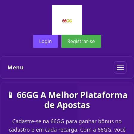
Login
Registrar-se
Menu
📱 66GG A Melhor Plataforma
de Apostas
Cadastre-se na 66GG para ganhar bônus no
cadastro e em cada recarga. Com a 66GG, você