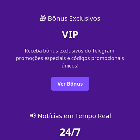
🎁 Bônus Exclusivos
VIP
Receba bônus exclusivos do Telegram,
promoções especiais e códigos promocionais
únicos!
Ver Bônus
📢 Notícias em Tempo Real
24/7