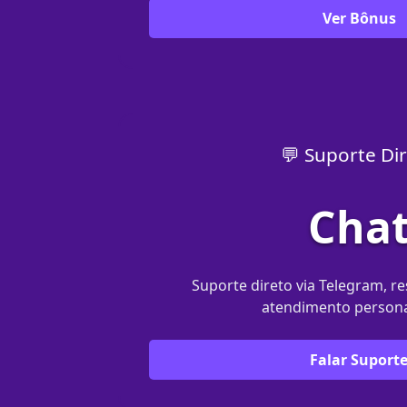
Ver Bônus
💬 Suporte Di
Cha
Suporte direto via Telegram, r
atendimento persona
Falar Suport