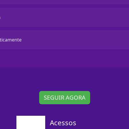
a
aticamente
SEGUIR AGORA
Acessos