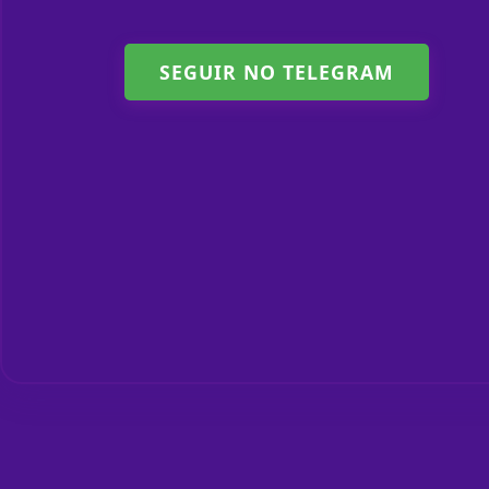
SEGUIR NO TELEGRAM