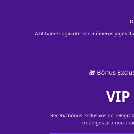
D
A 60Game Login oferece inúmeros jogos da 
🎁 Bônus Exclu
VIP
Receba bônus exclusivos do Telegra
e códigos promocionai