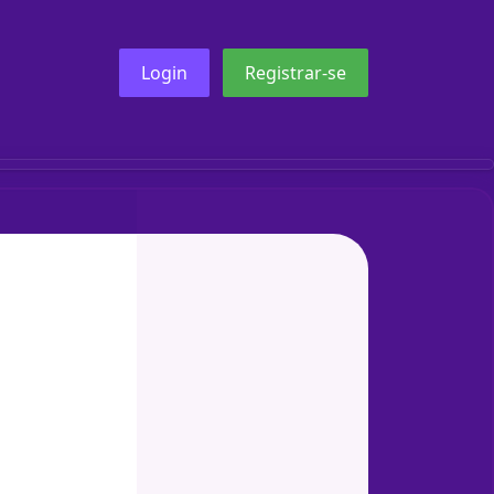
Login
Registrar-se