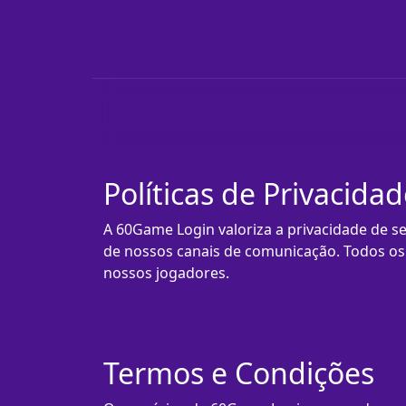
Políticas de Privacida
A 60Game Login valoriza a privacidade de 
de nossos canais de comunicação. Todos os 
nossos jogadores.
Termos e Condições