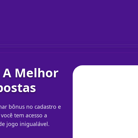
 A Melhor
postas
ar bônus no cadastro e
você tem acesso a
e jogo inigualável.