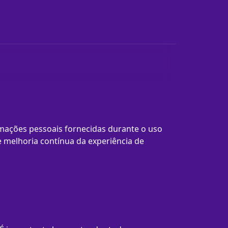
mações pessoais fornecidas durante o uso
e melhoria contínua da experiência de