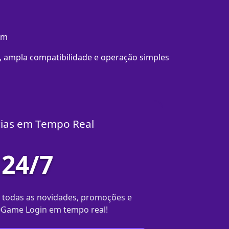
am
, ampla compatibilidade e operação simples
cias em Tempo Real
24/7
e todas as novidades, promoções e
0Game Login em tempo real!