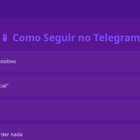
📱 Como Seguir no Telegram
ositivo
ial"
erder nada