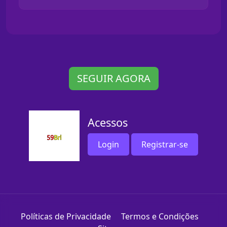
SEGUIR AGORA
Acessos
Login
Registrar-se
Políticas de Privacidade
Termos e Condições