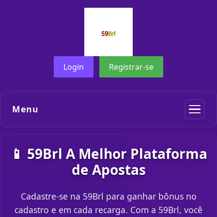
Login
Registrar-se
Menu
📱 59Brl A Melhor Plataforma
de Apostas
Cadastre-se na 59Brl para ganhar bônus no
cadastro e em cada recarga. Com a 59Brl, você