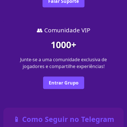
Falar Suporte
👥 Comunidade VIP
1000+
Junte-se a uma comunidade exclusiva de
jogadores e compartilhe experiências!
Entrar Grupo
📱 Como Seguir no Telegram