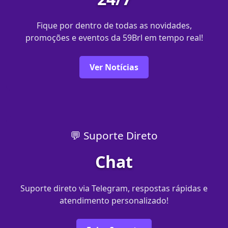
Fique por dentro de todas as novidades,
promoções e eventos da 59Brl em tempo real!
Ver Notícias
💬 Suporte Direto
Chat
Suporte direto via Telegram, respostas rápidas e
atendimento personalizado!