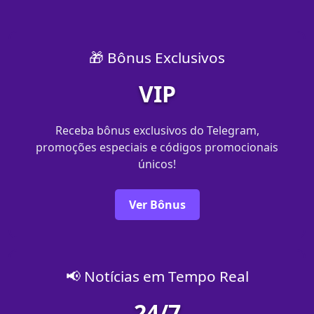
🎁 Bônus Exclusivos
VIP
Receba bônus exclusivos do Telegram,
promoções especiais e códigos promocionais
únicos!
Ver Bônus
📢 Notícias em Tempo Real
24/7