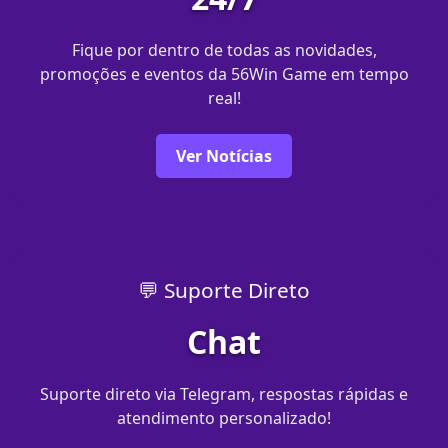
Fique por dentro de todas as novidades,
promoções e eventos da 56Win Game em tempo
real!
Ver Notícias
💬 Suporte Direto
Chat
Suporte direto via Telegram, respostas rápidas e
atendimento personalizado!