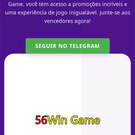
Game, você tem acesso a promoções incríveis e
uma experiência de jogo inigualável. Junte-se aos
vencedores agora!
SEGUIR NO TELEGRAM