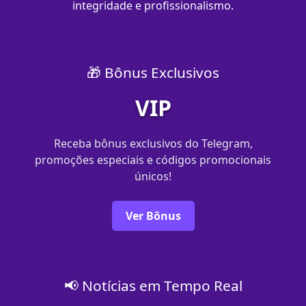
integridade e profissionalismo.
🎁 Bônus Exclusivos
VIP
Receba bônus exclusivos do Telegram,
promoções especiais e códigos promocionais
únicos!
Ver Bônus
📢 Notícias em Tempo Real