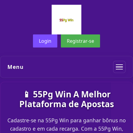
Login
Registrar-se
Menu
📱 55Pg Win A Melhor
Plataforma de Apostas
Cadastre-se na 55Pg Win para ganhar bônus no
cadastro e em cada recarga. Com a 55Pg Win,