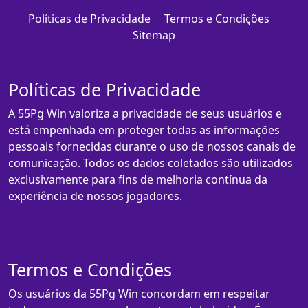
Políticas de Privacidade
Termos e Condições
Sitemap
Políticas de Privacidade
A 55Pg Win valoriza a privacidade de seus usuários e
está empenhada em proteger todas as informações
pessoais fornecidas durante o uso de nossos canais de
comunicação. Todos os dados coletados são utilizados
exclusivamente para fins de melhoria contínua da
experiência de nossos jogadores.
Termos e Condições
Os usuários da 55Pg Win concordam em respeitar