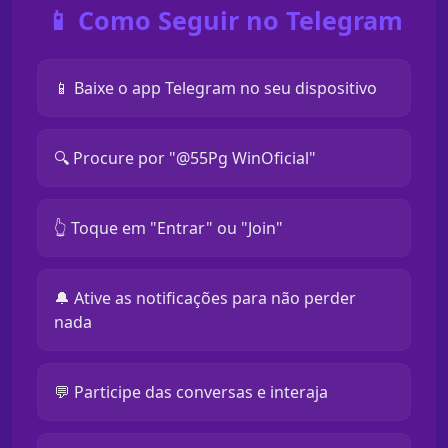
📱 Como Seguir no Telegram
📱 Baixe o app Telegram no seu dispositivo
🔍 Procure por "@55Pg WinOficial"
👆 Toque em "Entrar" ou "Join"
🔔 Ative as notificações para não perder
nada
💬 Participe das conversas e interaja