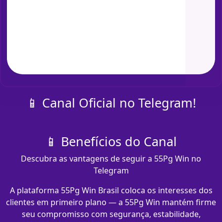
📱 Canal Oficial no Telegram!
📱 Benefícios do Canal
Descubra as vantagens de seguir a 55Pg Win no
Telegram
A plataforma 55Pg Win Brasil coloca os interesses dos
clientes em primeiro plano — a 55Pg Win mantém firme
seu compromisso com segurança, estabilidade,