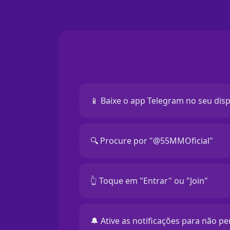
📱 Baixe o app Telegram no seu disp
🔍 Procure por "@55MMOficial"
👆 Toque em "Entrar" ou "Join"
🔔 Ative as notificações para não p