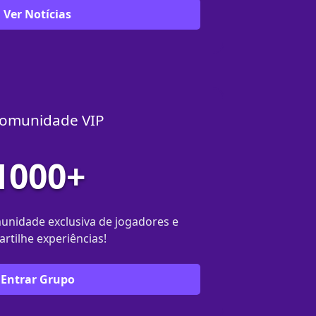
Ver Notícias
Comunidade VIP
1000+
unidade exclusiva de jogadores e
rtilhe experiências!
Entrar Grupo