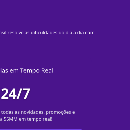
l resolve as dificuldades do dia a dia com
cias em Tempo Real
24/7
e todas as novidades, promoções e
da 55MM em tempo real!