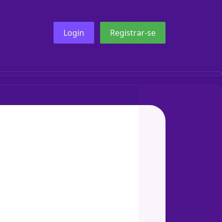
Login
Registrar-se