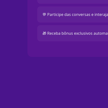
💬 Participe das conversas e interaj
🎁 Receba bônus exclusivos autom