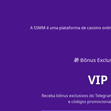
A 55MM é uma plataforma de cassino online
🎁 Bônus Exclu
VIP
Receba bônus exclusivos do Telegra
e códigos promocionai