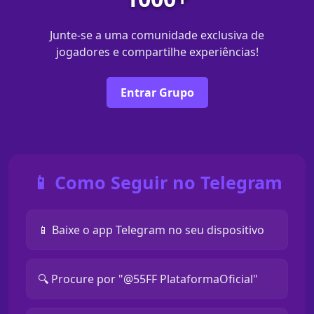
Junte-se a uma comunidade exclusiva de
jogadores e compartilhe experiências!
Entrar Grupo
📱 Como Seguir no Telegram
📱 Baixe o app Telegram no seu dispositivo
🔍 Procure por "@55FF PlataformaOficial"