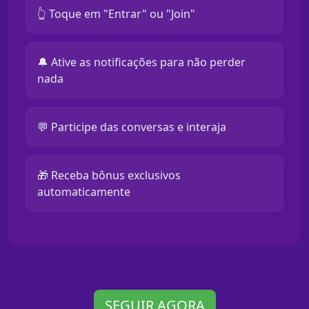
👆 Toque em "Entrar" ou "Join"
🔔 Ative as notificações para não perder
nada
💬 Participe das conversas e interaja
🎁 Receba bônus exclusivos
automaticamente
SEGUIR AGORA