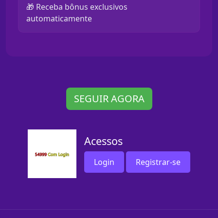
🎁 Receba bônus exclusivos
automaticamente
SEGUIR AGORA
Acessos
Login
Registrar-se