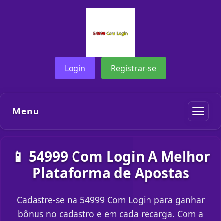
Login
Registrar-se
Menu
📱 54999 Com Login A Melhor
Plataforma de Apostas
Cadastre-se na 54999 Com Login para ganhar
bônus no cadastro e em cada recarga. Com a