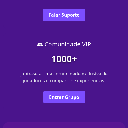
Falar Suporte
👥 Comunidade VIP
1000+
Junte-se a uma comunidade exclusiva de
jogadores e compartilhe experiências!
Entrar Grupo