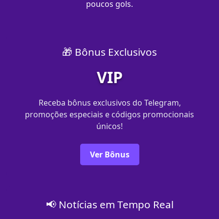
poucos gols.
🎁 Bônus Exclusivos
VIP
Receba bônus exclusivos do Telegram,
promoções especiais e códigos promocionais
únicos!
Ver Bônus
📢 Notícias em Tempo Real