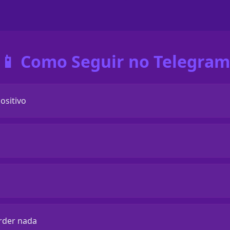
📱 Como Seguir no Telegram
ositivo
erder nada