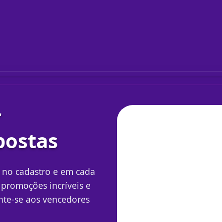
r
postas
 no cadastro e em cada
 promoções incríveis e
unte-se aos vencedores