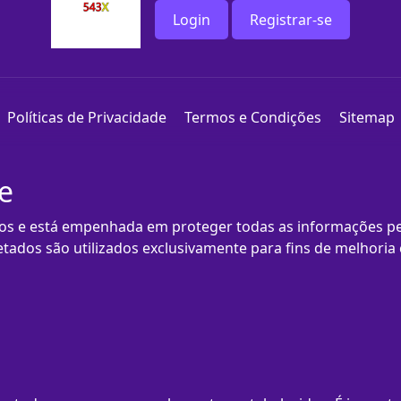
Login
Registrar-se
Políticas de Privacidade
Termos e Condições
Sitemap
de
rios e está empenhada em proteger todas as informações p
tados são utilizados exclusivamente para fins de melhoria