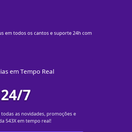
nus em todos os cantos e suporte 24h com
cias em Tempo Real
24/7
e todas as novidades, promoções e
da 543X em tempo real!