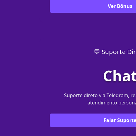
Ver Bônus
💬 Suporte Di
Cha
Suporte direto via Telegram, r
atendimento persona
Falar Suport