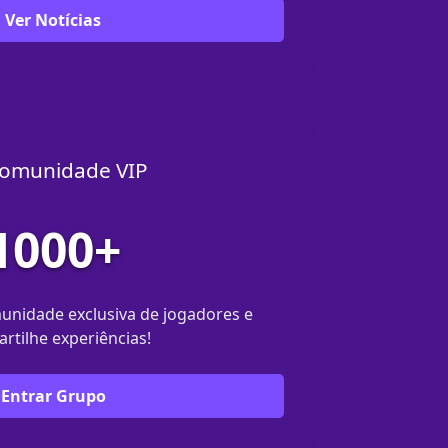
Ver Notícias
Comunidade VIP
1000+
unidade exclusiva de jogadores e
rtilhe experiências!
Entrar Grupo