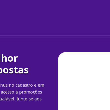
lhor
postas
nus no cadastro e em
 acesso a promoções
ualável. Junte-se aos