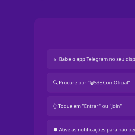
📱 Baixe o app Telegram no seu disp
🔍 Procure por "@53E.ComOficial"
👆 Toque em "Entrar" ou "Join"
🔔 Ative as notificações para não p