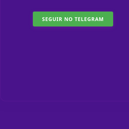
SEGUIR NO TELEGRAM