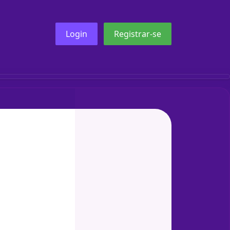
Login
Registrar-se