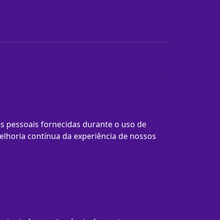
s pessoais fornecidas durante o uso de
elhoria contínua da experiência de nossos