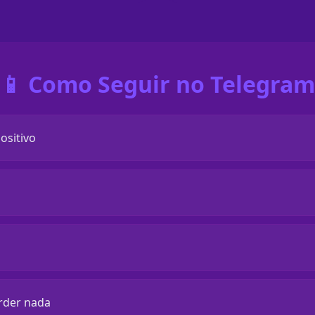
📱 Como Seguir no Telegram
ositivo
erder nada