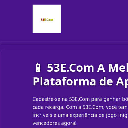
📱 53E.Com A Me
Plataforma de A
Cadastre-se na 53E.Com para ganhar bô
cada recarga. Com a 53E.Com, você tem
incríveis e uma experiência de jogo inig
vencedores agora!