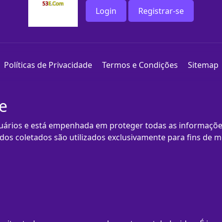
Login
Registrar-se
Políticas de Privacidade
Termos e Condições
Sitemap
de
suários e está empenhada em proteger todas as informaçõe
os coletados são utilizados exclusivamente para fins de m