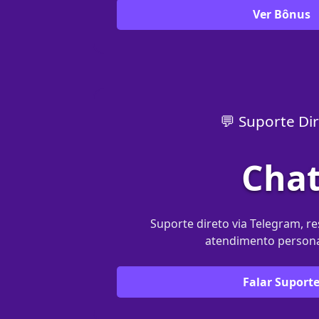
Ver Bônus
💬 Suporte Di
Cha
Suporte direto via Telegram, r
atendimento persona
Falar Suport