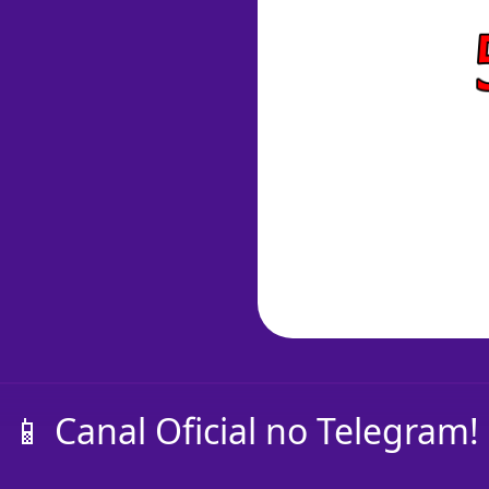
📱 Canal Oficial no Telegram!