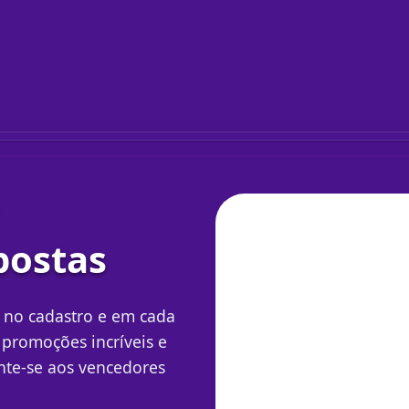
postas
 no cadastro e em cada
 promoções incríveis e
unte-se aos vencedores