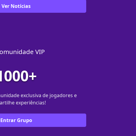
Ver Notícias
Comunidade VIP
1000+
unidade exclusiva de jogadores e
rtilhe experiências!
Entrar Grupo