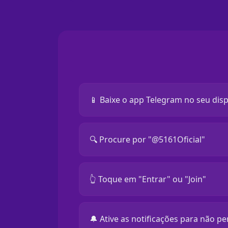
📱 Baixe o app Telegram no seu disp
🔍 Procure por "@5161Oficial"
👆 Toque em "Entrar" ou "Join"
🔔 Ative as notificações para não p