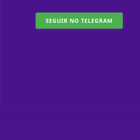
SEGUIR NO TELEGRAM