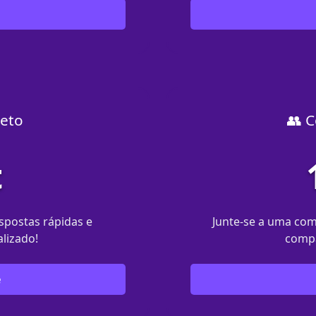
reto
👥 
t
espostas rápidas e
Junte-se a uma com
lizado!
compa
e