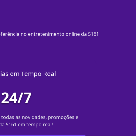
ferência no entretenimento online da 5161
cias em Tempo Real
24/7
e todas as novidades, promoções e
da 5161 em tempo real!