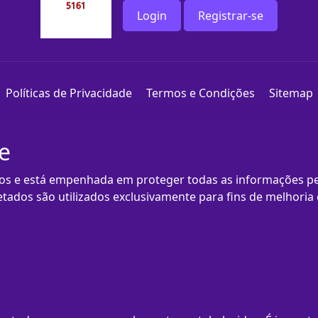
Login
Registrar-se
Políticas de Privacidade
Termos e Condições
Sitemap
de
rios e está empenhada em proteger todas as informações p
tados são utilizados exclusivamente para fins de melhoria