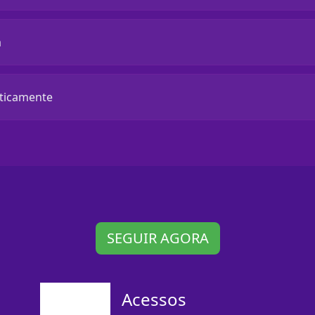
a
aticamente
SEGUIR AGORA
Acessos