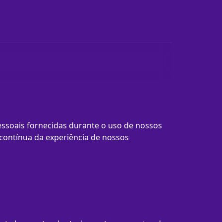
essoais fornecidas durante o uso de nossos
 contínua da experiência de nossos