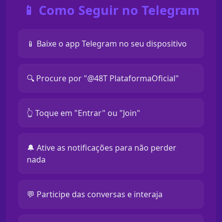
📱 Como Seguir no Telegram
📱 Baixe o app Telegram no seu dispositivo
🔍 Procure por "@48T PlataformaOficial"
👆 Toque em "Entrar" ou "Join"
🔔 Ative as notificações para não perder
nada
💬 Participe das conversas e interaja