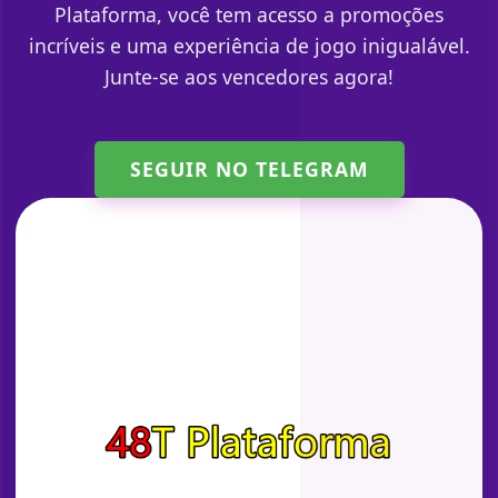
Plataforma, você tem acesso a promoções
incríveis e uma experiência de jogo inigualável.
Junte-se aos vencedores agora!
SEGUIR NO TELEGRAM