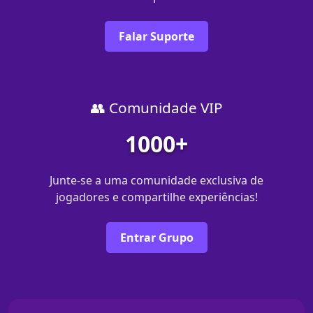
Falar Suporte
👥 Comunidade VIP
1000+
Junte-se a uma comunidade exclusiva de
jogadores e compartilhe experiências!
Entrar Grupo