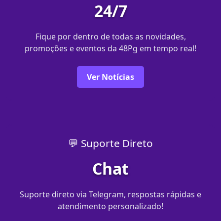
24/7
Fique por dentro de todas as novidades,
promoções e eventos da 48Pg em tempo real!
Ver Notícias
💬 Suporte Direto
Chat
Suporte direto via Telegram, respostas rápidas e
atendimento personalizado!