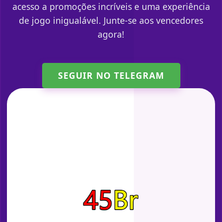
acesso a promoções incríveis e uma experiência
de jogo inigualável. Junte-se aos vencedores
agora!
SEGUIR NO TELEGRAM