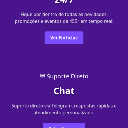
Fique por dentro de todas as novidades,
promoções e eventos da 45Br em tempo real!
Ver Notícias
💬 Suporte Direto
Chat
Suporte direto via Telegram, respostas rápidas e
atendimento personalizado!