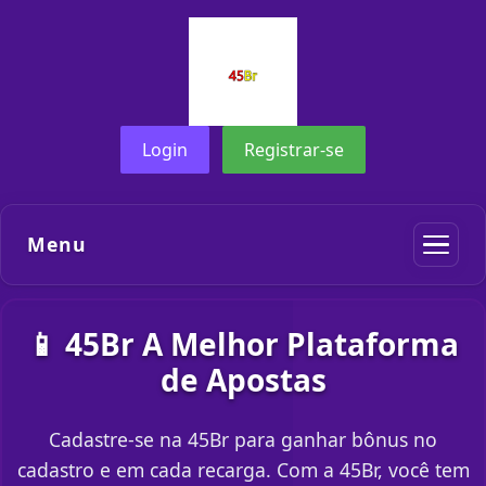
Login
Registrar-se
Menu
📱 45Br A Melhor Plataforma
de Apostas
Cadastre-se na 45Br para ganhar bônus no
cadastro e em cada recarga. Com a 45Br, você tem