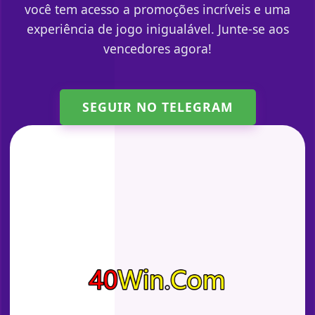
você tem acesso a promoções incríveis e uma
experiência de jogo inigualável. Junte-se aos
vencedores agora!
SEGUIR NO TELEGRAM