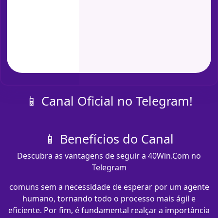
📱 Canal Oficial no Telegram!
📱 Benefícios do Canal
Descubra as vantagens de seguir a 40Win.Com no
Telegram
comuns sem a necessidade de esperar por um agente
humano, tornando todo o processo mais ágil e
eficiente. Por fim, é fundamental realçar a importância