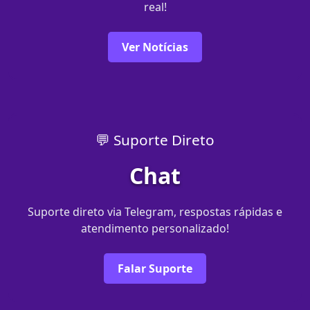
real!
Ver Notícias
💬 Suporte Direto
Chat
Suporte direto via Telegram, respostas rápidas e
atendimento personalizado!
Falar Suporte