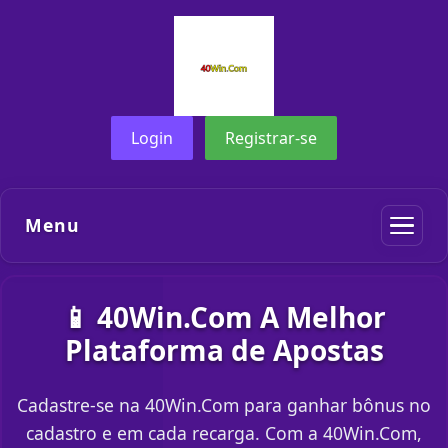
Login
Registrar-se
Menu
📱 40Win.Com A Melhor
Plataforma de Apostas
Cadastre-se na 40Win.Com para ganhar bônus no
cadastro e em cada recarga. Com a 40Win.Com,