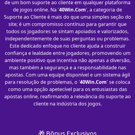
de um bom suporte ao cliente em qualquer plataforma
de jogos online. Na '
40Win.Com
', a categoria de
Suporte ao Cliente é mais do que uma simples seção do
site; é um compromisso contínuo para garantir que
todos os jogadores se sintam apoiados e valorizados,
independentemente de suas perguntas ou problemas.
Este dedicado enfoque no cliente ajuda a construir
confiança e lealdade entre jogadores, promovendo um
ambiente positivo que incentiva não apenas a diversão,
mas também a segurança e a responsabilidade nas
apostas. Com uma equipe disponível e um sistema ágil
para resolução de problemas, o '
40Win.Com
' se coloca
como uma opção apetecível para os entusiastas das
apostas online, reafirmando a relevância do suporte ao
cliente na indústria dos jogos.
🎁 Bônus Exclusivos