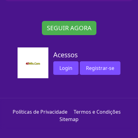
SEGUIR AGORA
Acessos
Login
Registrar-se
Políticas de Privacidade
Termos e Condições
Sitemap