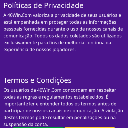
Políticas de Privacidade
A 40Win.Com valoriza a privacidade de seus usuários e
está empenhada em proteger todas as informações
pessoais fornecidas durante o uso de nossos canais de
comunicação. Todos os dados coletados são utilizados
exclusivamente para fins de melhoria contínua da
experiência de nossos jogadores.
Termos e Condições
Os usuários da 40Win.Com concordam em respeitar
todas as regras e regulamentos estabelecidos. É
importante ler e entender todos os termos antes de
participar de nossos canais de comunicação. A violação
destes termos pode resultar em penalizações ou na
suspensão da conta.