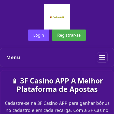
Login
Registrar-se
Menu
📱 3F Casino APP A Melhor
Plataforma de Apostas
Cadastre-se na 3F Casino APP para ganhar bônus
no cadastro e em cada recarga. Com a 3F Casino