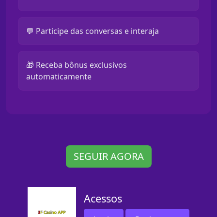
💬 Participe das conversas e interaja
🎁 Receba bônus exclusivos
automaticamente
SEGUIR AGORA
Acessos