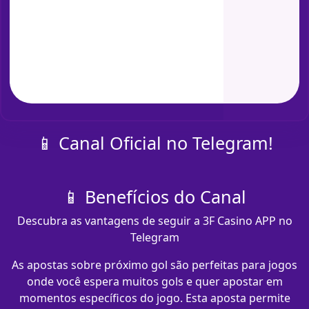
📱 Canal Oficial no Telegram!
📱 Benefícios do Canal
Descubra as vantagens de seguir a 3F Casino APP no
Telegram
As apostas sobre próximo gol são perfeitas para jogos
onde você espera muitos gols e quer apostar em
momentos específicos do jogo. Esta aposta permite