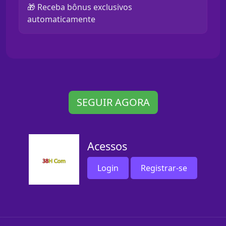
🎁 Receba bônus exclusivos
automaticamente
SEGUIR AGORA
Acessos
Login
Registrar-se