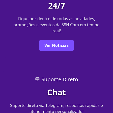
24/7
Fique por dentro de todas as novidades,
promoções e eventos da 38H Com em tempo
real!
Ver Notícias
💬 Suporte Direto
Chat
Suporte direto via Telegram, respostas rápidas e
atendimento personalizado!