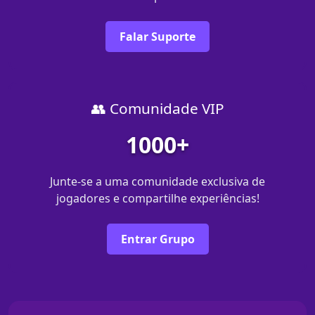
Falar Suporte
👥 Comunidade VIP
1000+
Junte-se a uma comunidade exclusiva de
jogadores e compartilhe experiências!
Entrar Grupo