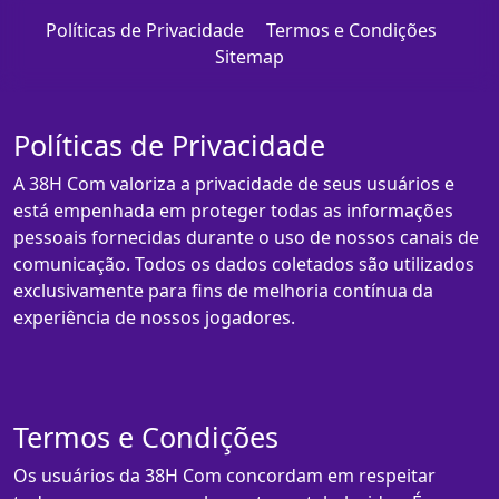
Políticas de Privacidade
Termos e Condições
Sitemap
Políticas de Privacidade
A 38H Com valoriza a privacidade de seus usuários e
está empenhada em proteger todas as informações
pessoais fornecidas durante o uso de nossos canais de
comunicação. Todos os dados coletados são utilizados
exclusivamente para fins de melhoria contínua da
experiência de nossos jogadores.
Termos e Condições
Os usuários da 38H Com concordam em respeitar