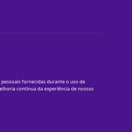
 pessoais fornecidas durante o uso de
elhoria contínua da experiência de nossos