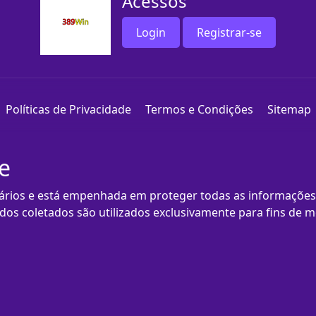
Acessos
Login
Registrar-se
Políticas de Privacidade
Termos e Condições
Sitemap
de
uários e está empenhada em proteger todas as informações
os coletados são utilizados exclusivamente para fins de m