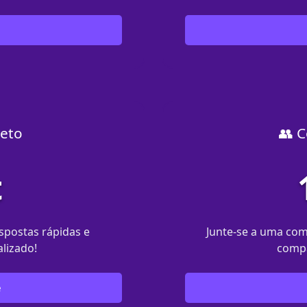
reto
👥 
t
espostas rápidas e
Junte-se a uma com
lizado!
compa
e