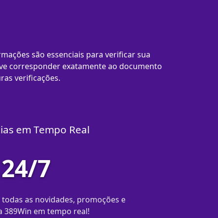
mações são essenciais para verificar sua
 deve corresponder exatamente ao documento
ras verificações.
cias em Tempo Real
24/7
e todas as novidades, promoções e
a 389Win em tempo real!