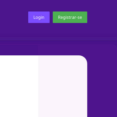
Login
Registrar-se