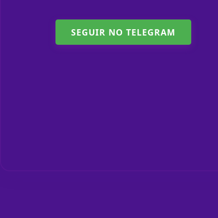
SEGUIR NO TELEGRAM