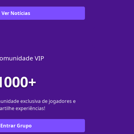
Ver Notícias
Comunidade VIP
1000+
unidade exclusiva de jogadores e
rtilhe experiências!
Entrar Grupo