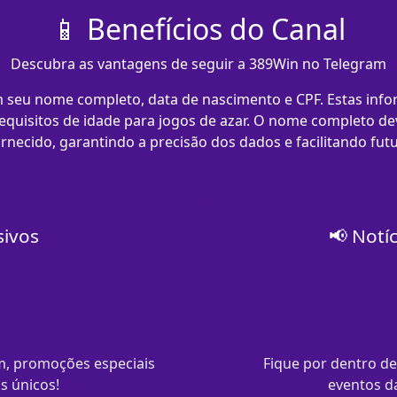
📱 Benefícios do Canal
Descubra as vantagens de seguir a 389Win no Telegram
 seu nome completo, data de nascimento e CPF. Estas infor
 requisitos de idade para jogos de azar. O nome completo
rnecido, garantindo a precisão dos dados e facilitando futu
sivos
📢 Notí
m, promoções especiais
Fique por dentro d
s únicos!
eventos d