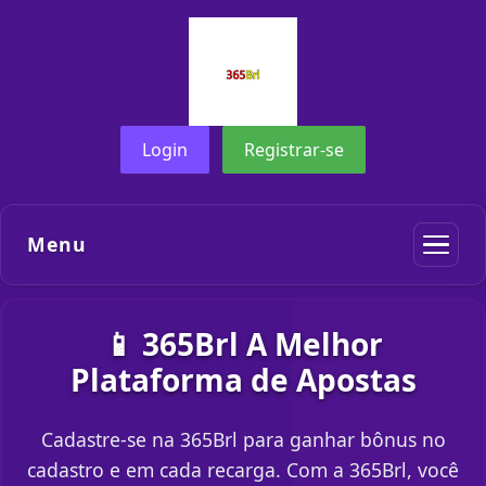
Login
Registrar-se
Menu
📱 365Brl A Melhor
Plataforma de Apostas
Cadastre-se na 365Brl para ganhar bônus no
cadastro e em cada recarga. Com a 365Brl, você