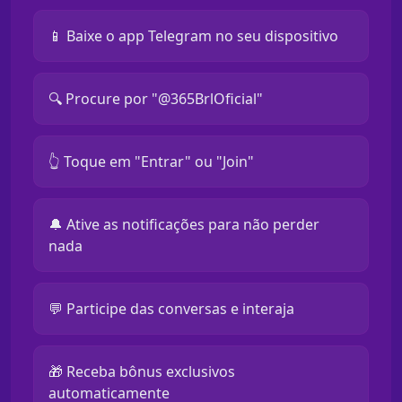
📱 Baixe o app Telegram no seu dispositivo
🔍 Procure por "@365BrlOficial"
👆 Toque em "Entrar" ou "Join"
🔔 Ative as notificações para não perder
nada
💬 Participe das conversas e interaja
🎁 Receba bônus exclusivos
automaticamente