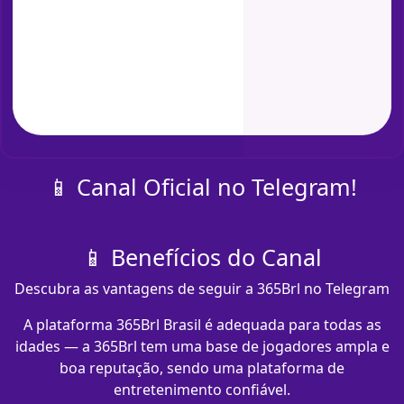
📱 Canal Oficial no Telegram!
📱 Benefícios do Canal
Descubra as vantagens de seguir a 365Brl no Telegram
A plataforma 365Brl Brasil é adequada para todas as
idades — a 365Brl tem uma base de jogadores ampla e
boa reputação, sendo uma plataforma de
entretenimento confiável.