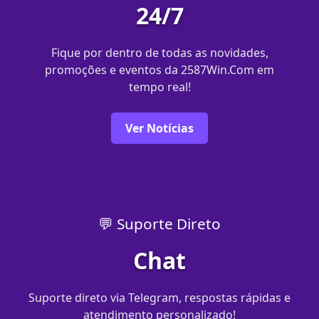
24/7
Fique por dentro de todas as novidades,
promoções e eventos da 2587Win.Com em
tempo real!
Ver Notícias
💬 Suporte Direto
Chat
Suporte direto via Telegram, respostas rápidas e
atendimento personalizado!