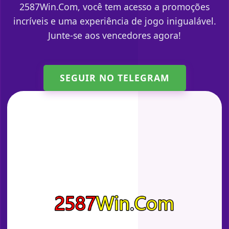
2587Win.Com, você tem acesso a promoções
incríveis e uma experiência de jogo inigualável.
Junte-se aos vencedores agora!
SEGUIR NO TELEGRAM