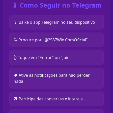
📱 Como Seguir no Telegram
📱 Baixe o app Telegram no seu dispositivo
🔍 Procure por "@2587Win.ComOficial"
👆 Toque em "Entrar" ou "Join"
🔔 Ative as notificações para não perder
nada
💬 Participe das conversas e interaja