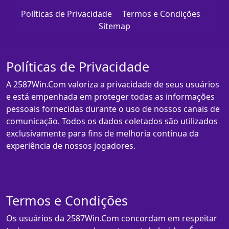
Políticas de Privacidade
Termos e Condições
Sitemap
Políticas de Privacidade
A 2587Win.Com valoriza a privacidade de seus usuários
e está empenhada em proteger todas as informações
pessoais fornecidas durante o uso de nossos canais de
comunicação. Todos os dados coletados são utilizados
exclusivamente para fins de melhoria contínua da
experiência de nossos jogadores.
Termos e Condições
Os usuários da 2587Win.Com concordam em respeitar