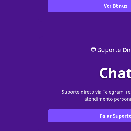
Ver Bônus
💬 Suporte Di
Cha
Suporte direto via Telegram, r
atendimento persona
Falar Suport