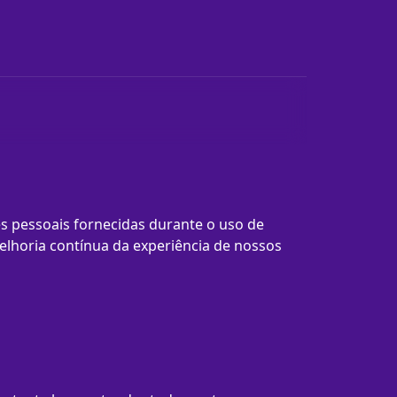
s pessoais fornecidas durante o uso de
elhoria contínua da experiência de nossos