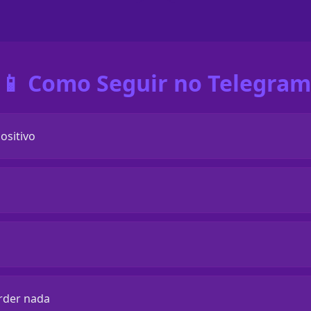
📱 Como Seguir no Telegram
ositivo
erder nada