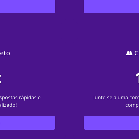
reto
👥 
t
espostas rápidas e
Junte-se a uma com
lizado!
compa
e