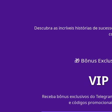
Descubra as incríveis histórias de suce
c
🎁 Bônus Exclu
VIP
Receba bônus exclusivos do Telegra
e códigos promocionai