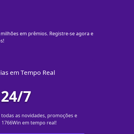
 milhões em prêmios. Registre-se agora e
s!
cias em Tempo Real
24/7
e todas as novidades, promoções e
 1766Win em tempo real!