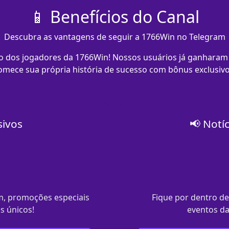
📱 Benefícios do Canal
Descubra as vantagens de seguir a 1766Win no Telegram
sso dos jogadores da 1766Win! Nossos usuários já ganharam
omece sua própria história de sucesso com bônus exclusivo
sivos
📢 Notí
m, promoções especiais
Fique por dentro d
s únicos!
eventos da