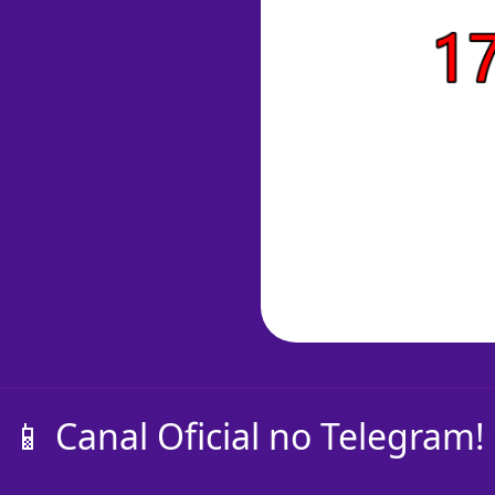
📱 Canal Oficial no Telegram!