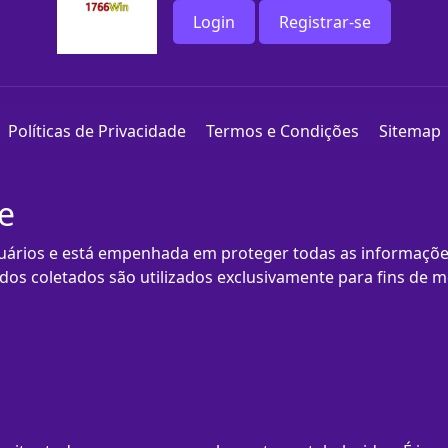
Login
Registrar-se
Políticas de Privacidade
Termos e Condições
Sitemap
de
suários e está empenhada em proteger todas as informaçõe
os coletados são utilizados exclusivamente para fins de m