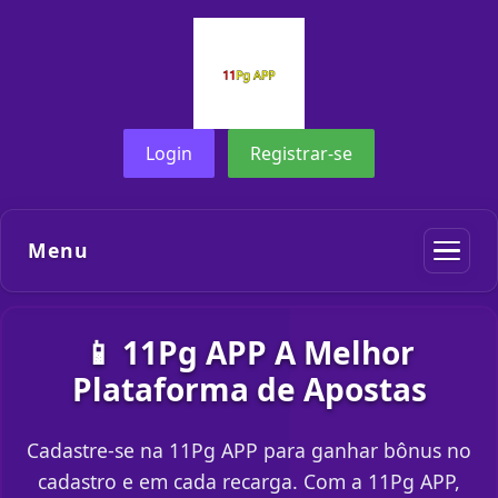
Login
Registrar-se
Menu
📱 11Pg APP A Melhor
Plataforma de Apostas
Cadastre-se na 11Pg APP para ganhar bônus no
cadastro e em cada recarga. Com a 11Pg APP,