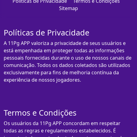
Políticas de Privacidade
Termos e Condições
Sitemap
Políticas de Privacidade
A 11Pg APP valoriza a privacidade de seus usuários e
está empenhada em proteger todas as informações
pessoais fornecidas durante o uso de nossos canais de
comunicação. Todos os dados coletados são utilizados
exclusivamente para fins de melhoria contínua da
experiência de nossos jogadores.
Termos e Condições
Os usuários da 11Pg APP concordam em respeitar
todas as regras e regulamentos estabelecidos. É