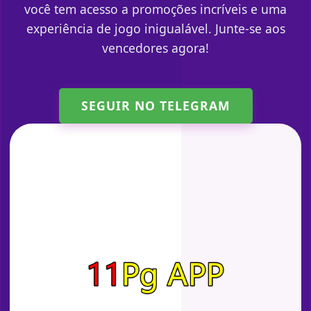
você tem acesso a promoções incríveis e uma
experiência de jogo inigualável. Junte-se aos
vencedores agora!
SEGUIR NO TELEGRAM