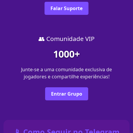
Falar Suporte
👥 Comunidade VIP
1000+
Junte-se a uma comunidade exclusiva de
jogadores e compartilhe experiências!
Entrar Grupo
📱 Como Seguir no Telegram