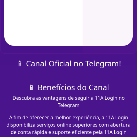
📱 Canal Oficial no Telegram!
📱 Benefícios do Canal
Descubra as vantagens de seguir a 11A Login no
Telegram
A fim de oferecer a melhor experiência, a 11A Login
disponibiliza serviços online superiores com abertura
de conta rápida e suporte eficiente pela 11A Login