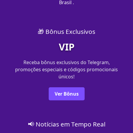
Brasil .
🎁 Bônus Exclusivos
VIP
Receba bônus exclusivos do Telegram,
promoções especiais e códigos promocionais
únicos!
Ver Bônus
📢 Notícias em Tempo Real