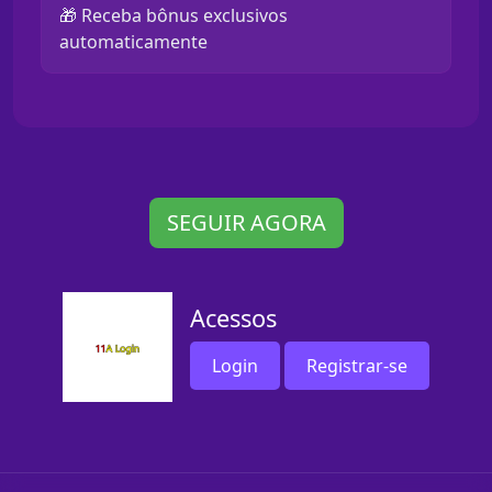
🎁 Receba bônus exclusivos
automaticamente
SEGUIR AGORA
Acessos
Login
Registrar-se