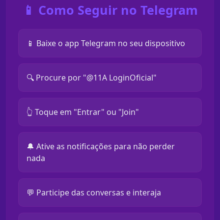
📱 Como Seguir no Telegram
📱 Baixe o app Telegram no seu dispositivo
🔍 Procure por "@11A LoginOficial"
👆 Toque em "Entrar" ou "Join"
🔔 Ative as notificações para não perder
nada
💬 Participe das conversas e interaja