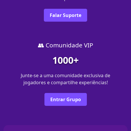
Falar Suporte
👥 Comunidade VIP
1000+
Junte-se a uma comunidade exclusiva de
jogadores e compartilhe experiências!
Entrar Grupo