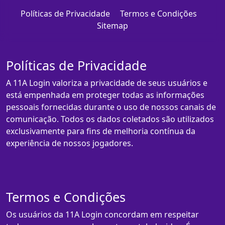
Políticas de Privacidade
Termos e Condições
Sitemap
Políticas de Privacidade
A 11A Login valoriza a privacidade de seus usuários e
está empenhada em proteger todas as informações
pessoais fornecidas durante o uso de nossos canais de
comunicação. Todos os dados coletados são utilizados
exclusivamente para fins de melhoria contínua da
experiência de nossos jogadores.
Termos e Condições
Os usuários da 11A Login concordam em respeitar