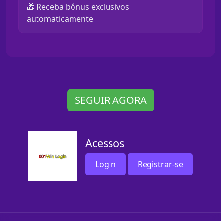
🎁 Receba bônus exclusivos
automaticamente
SEGUIR AGORA
Acessos
Login
Registrar-se