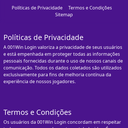
Políticas de Privacidade
Termos e Condições
Sitemap
Políticas de Privacidade
A 001Win Login valoriza a privacidade de seus usuários
e está empenhada em proteger todas as informações
pessoais fornecidas durante o uso de nossos canais de
comunicação. Todos os dados coletados são utilizados
exclusivamente para fins de melhoria contínua da
experiência de nossos jogadores.
Termos e Condições
Os usuários da 001Win Login concordam em respeitar