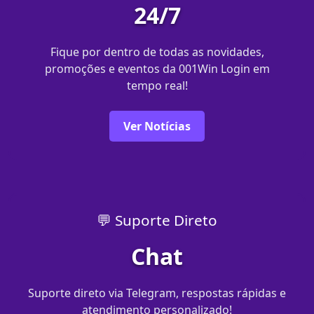
24/7
Fique por dentro de todas as novidades,
promoções e eventos da 001Win Login em
tempo real!
Ver Notícias
💬 Suporte Direto
Chat
Suporte direto via Telegram, respostas rápidas e
atendimento personalizado!