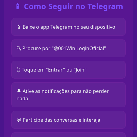
📱 Como Seguir no Telegram
📱 Baixe o app Telegram no seu dispositivo
🔍 Procure por "@001Win LoginOficial"
👆 Toque em "Entrar" ou "Join"
🔔 Ative as notificações para não perder
nada
💬 Participe das conversas e interaja