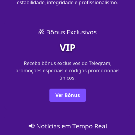
estabilidade, integridade e profissionalismo.
🎁 Bônus Exclusivos
VIP
Receba bônus exclusivos do Telegram,
promoções especiais e códigos promocionais
únicos!
Ver Bônus
📢 Notícias em Tempo Real