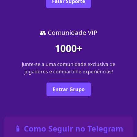
Falar Suporte
👥 Comunidade VIP
1000+
Junte-se a uma comunidade exclusiva de
jogadores e compartilhe experiências!
Entrar Grupo
📱 Como Seguir no Telegram