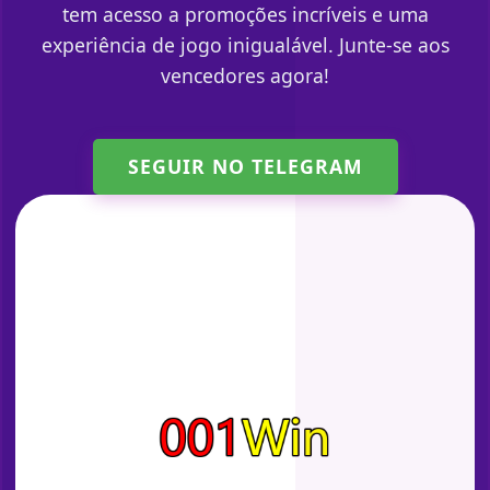
tem acesso a promoções incríveis e uma
experiência de jogo inigualável. Junte-se aos
vencedores agora!
SEGUIR NO TELEGRAM