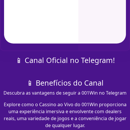
📱 Canal Oficial no Telegram!
📱 Benefícios do Canal
Descubra as vantagens de seguir a 001Win no Telegram
Explore como o Cassino ao Vivo do 001Win proporciona
uma experiência imersiva e envolvente com dealers
reais, uma variedade de jogos e a conveniência de jogar
de qualquer lugar.