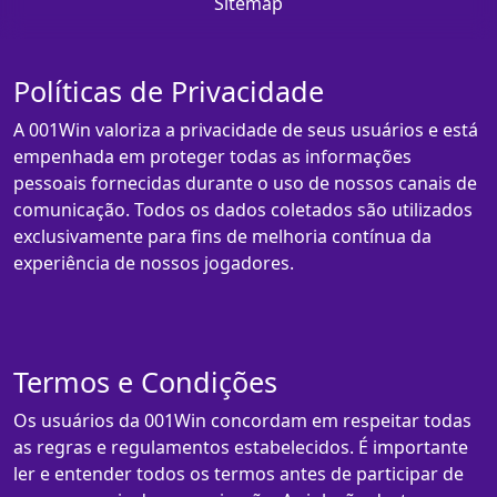
Sitemap
Políticas de Privacidade
A 001Win valoriza a privacidade de seus usuários e está
empenhada em proteger todas as informações
pessoais fornecidas durante o uso de nossos canais de
comunicação. Todos os dados coletados são utilizados
exclusivamente para fins de melhoria contínua da
experiência de nossos jogadores.
Termos e Condições
Os usuários da 001Win concordam em respeitar todas
as regras e regulamentos estabelecidos. É importante
ler e entender todos os termos antes de participar de